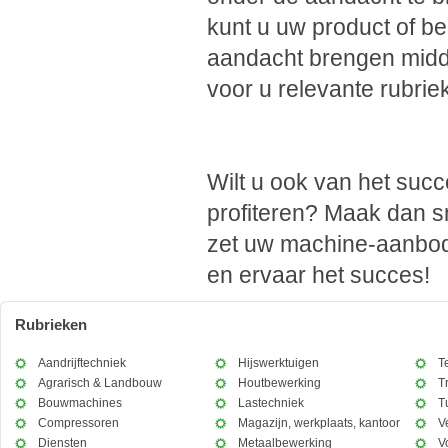
kunt u uw product of be
aandacht brengen midd
voor u relevante rubriek
Wilt u ook van het suc
profiteren? Maak dan s
zet uw machine-aanbod
en ervaar het succes!
Rubrieken
Aandrijftechniek
Hijswerktuigen
T
Agrarisch & Landbouw
Houtbewerking
T
Bouwmachines
Lastechniek
T
Compressoren
Magazijn, werkplaats, kantoor
V
Diensten
Metaalbewerking
V