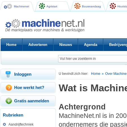
Machinenet
Agristart
Bouwvandaag
Houtsta
Home
Adverteren
Nieuws
Agenda
Bedrijven
Inloggen
U bevindt zich hier:
Home
»
Over Machine
Wat is Machin
Hoe werkt het?
Gratis aanmelden
Achtergrond
MachineNet.nl is in 200
Rubrieken
ondernemers die passi
Aandrijftechniek