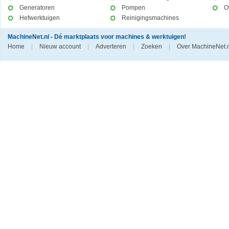
Generatoren
Pompen
O
Hefwerktuigen
Reinigingsmachines
MachineNet.nl - Dé marktplaats voor machines & werktuigen!
Home
|
Nieuw account
|
Adverteren
|
Zoeken
|
Over MachineNet.n