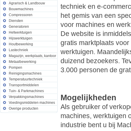
Agrarisch & Landbouw
techniek en e-commerce
Bouwmachines
het gemis van een spec
Compressoren
Diensten
voor machines en werk
Generatoren
De website is inmiddels
Hefwerktuigen
Hijswerktuigen
gratis marktplaats voo
Houtbewerking
Lastechniek
werktuigen. Maandelijks 
Magazijn, werkplaats, kantoor
duizend bezoekers. Te
Metaalbewerking
Pompen
3.000 personen de grat
Reinigingsmachines
Temperatuurtechniek
Transportmiddelen
Tuin- & Parkmachines
Mogelijkheden
Verpakkingsmachines
Voedingsmiddelen machines
Als gebruiker of verko
Overige producten
machines, werktuigen o
industrie bent u bij Ma