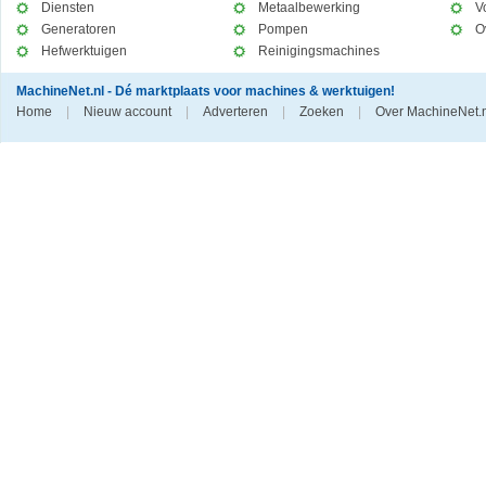
Diensten
Metaalbewerking
V
Generatoren
Pompen
O
Hefwerktuigen
Reinigingsmachines
MachineNet.nl - Dé marktplaats voor machines & werktuigen!
Home
|
Nieuw account
|
Adverteren
|
Zoeken
|
Over MachineNet.n