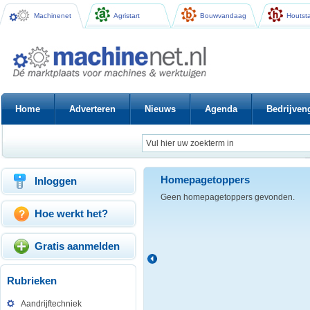
Machinenet
Agristart
Bouwvandaag
Houtsta
Home
Adverteren
Nieuws
Agenda
Bedrijven
Homepagetoppers
Inloggen
Geen homepagetoppers gevonden.
Hoe werkt het?
Gratis aanmelden
Rubrieken
Aandrijftechniek