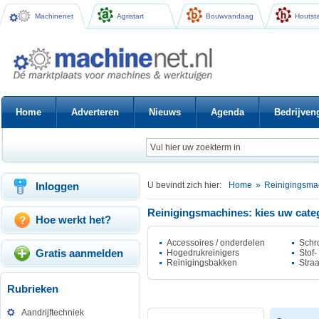
Machinenet
Agristart
Bouwvandaag
Houtsta
Home
Adverteren
Nieuws
Agenda
Bedrijven
Inloggen
U bevindt zich hier:
Home
»
Reinigingsma
Reinigingsmachines: kies uw cate
Hoe werkt het?
Accessoires / onderdelen
Schr
Gratis aanmelden
Hogedrukreinigers
Stof-
Reinigingsbakken
Stra
Rubrieken
Aandrijftechniek