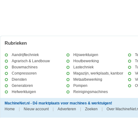
Rubrieken
Aandrijftechniek
Hijswerktuigen
T
Agrarisch & Landbouw
Houtbewerking
T
Bouwmachines
Lastechniek
T
Compressoren
Magazijn, werkplaats, kantoor
V
Diensten
Metaalbewerking
V
Generatoren
Pompen
O
Hefwerktuigen
Reinigingsmachines
MachineNet.nl - Dé marktplaats voor machines & werktuigen!
Home
|
Nieuw account
|
Adverteren
|
Zoeken
|
Over MachineNet.n