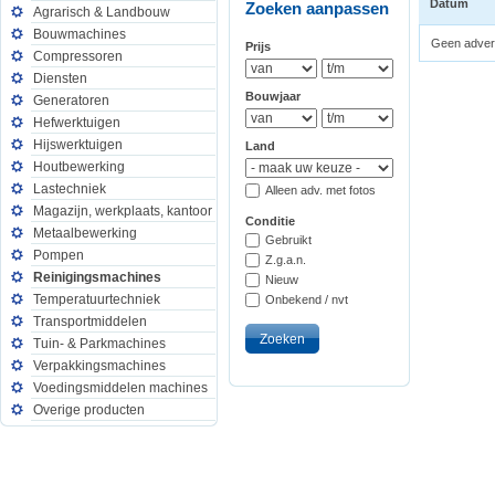
Datum
Zoeken aanpassen
Agrarisch & Landbouw
Bouwmachines
Geen advert
Prijs
Compressoren
Diensten
Bouwjaar
Generatoren
Hefwerktuigen
Hijswerktuigen
Land
Houtbewerking
Lastechniek
Alleen adv. met fotos
Magazijn, werkplaats, kantoor
Conditie
Metaalbewerking
Gebruikt
Pompen
Z.g.a.n.
Reinigingsmachines
Nieuw
Temperatuurtechniek
Onbekend / nvt
Transportmiddelen
Tuin- & Parkmachines
Verpakkingsmachines
Voedingsmiddelen machines
Overige producten