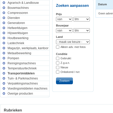
Agrarisch & Landbouw
Datum
Zoeken aanpassen
Bouwmachines
Compressoren
Geen advert
Prijs
Diensten
Generatoren
Bouwjaar
Hefwerktuigen
Hijswerktuigen
Land
Houtbewerking
Lastechniek
Alleen adv. met fotos
Magazijn, werkplaats, kantoor
Metaalbewerking
Conditie
Pompen
Gebruikt
Z.g.a.n.
Reinigingsmachines
Nieuw
Temperatuurtechniek
Onbekend / nvt
Transportmiddelen
Tuin- & Parkmachines
Verpakkingsmachines
Voedingsmiddelen machines
Overige producten
Rubrieken