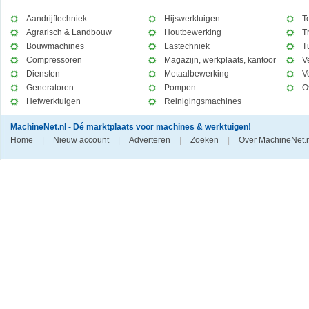
Aandrijftechniek
Hijswerktuigen
T
Agrarisch & Landbouw
Houtbewerking
T
Bouwmachines
Lastechniek
T
Compressoren
Magazijn, werkplaats, kantoor
V
Diensten
Metaalbewerking
V
Generatoren
Pompen
O
Hefwerktuigen
Reinigingsmachines
MachineNet.nl - Dé marktplaats voor machines & werktuigen!
Home
|
Nieuw account
|
Adverteren
|
Zoeken
|
Over MachineNet.n