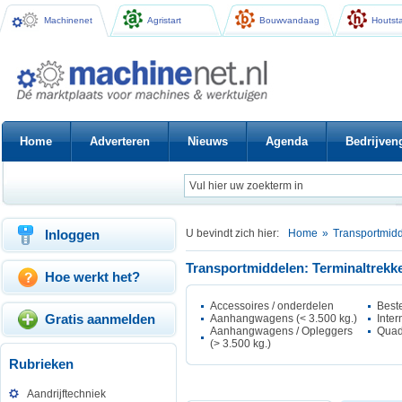
Machinenet
Agristart
Bouwvandaag
Houtsta
Home
Adverteren
Nieuws
Agenda
Bedrijven
Inloggen
U bevindt zich hier:
Home
»
Transportmid
Transportmiddelen: Terminaltrekk
Hoe werkt het?
Accessoires / onderdelen
Best
Gratis aanmelden
Aanhangwagens (< 3.500 kg.)
Inter
Aanhangwagens / Opleggers
Qua
(> 3.500 kg.)
Rubrieken
Aandrijftechniek