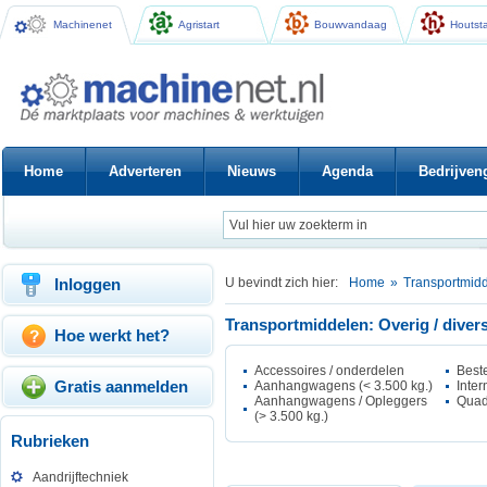
Machinenet
Agristart
Bouwvandaag
Houtsta
Home
Adverteren
Nieuws
Agenda
Bedrijven
Inloggen
U bevindt zich hier:
Home
»
Transportmid
Transportmiddelen: Overig / diver
Hoe werkt het?
Accessoires / onderdelen
Best
Gratis aanmelden
Aanhangwagens (< 3.500 kg.)
Inter
Aanhangwagens / Opleggers
Qua
(> 3.500 kg.)
Rubrieken
Aandrijftechniek