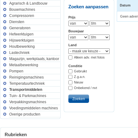
Agrarisch & Landbouw
Datum
Zoeken aanpassen
Bouwmachines
Compressoren
Geen advert
Prijs
Diensten
Generatoren
Bouwjaar
Hefwerktuigen
Hijswerktuigen
Land
Houtbewerking
Lastechniek
Alleen adv. met fotos
Magazijn, werkplaats, kantoor
Metaalbewerking
Conditie
Pompen
Gebruikt
Z.g.a.n.
Reinigingsmachines
Nieuw
Temperatuurtechniek
Onbekend / nvt
Transportmiddelen
Tuin- & Parkmachines
Verpakkingsmachines
Voedingsmiddelen machines
Overige producten
Rubrieken