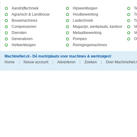
Aandrijftechniek
Hijswerktuigen
T
Agrarisch & Landbouw
Houtbewerking
T
Bouwmachines
Lastechniek
T
Compressoren
Magazijn, werkplaats, kantoor
V
Diensten
Metaalbewerking
V
Generatoren
Pompen
O
Hefwerktuigen
Reinigingsmachines
MachineNet.nl - Dé marktplaats voor machines & werktuigen!
Home
|
Nieuw account
|
Adverteren
|
Zoeken
|
Over MachineNet.n