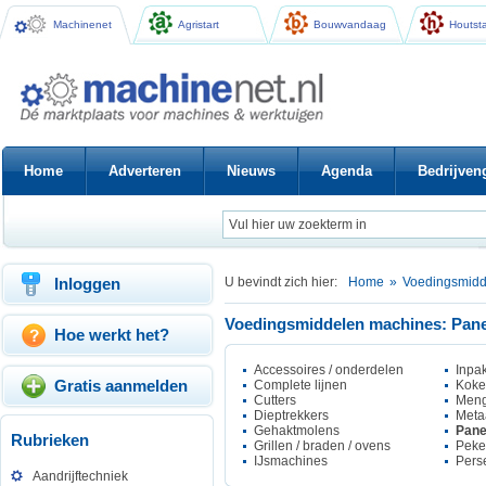
Machinenet
Agristart
Bouwvandaag
Houtsta
Home
Adverteren
Nieuws
Agenda
Bedrijven
Inloggen
U bevindt zich hier:
Home
»
Voedingsmidd
Voedingsmiddelen machines: Pane
Hoe werkt het?
Accessoires / onderdelen
Inpa
Gratis aanmelden
Complete lijnen
Koke
Cutters
Meng
Dieptrekkers
Meta
Gehaktmolens
Pane
Rubrieken
Grillen / braden / ovens
Peke
IJsmachines
Pers
Aandrijftechniek