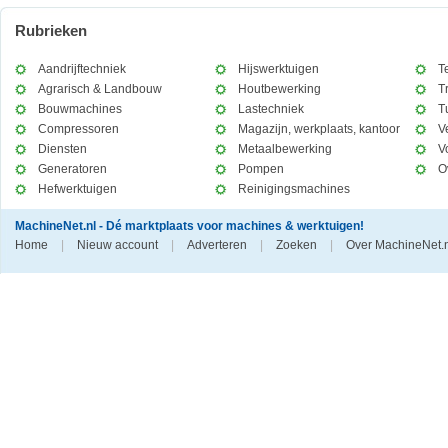
Rubrieken
Aandrijftechniek
Hijswerktuigen
T
Agrarisch & Landbouw
Houtbewerking
T
Bouwmachines
Lastechniek
T
Compressoren
Magazijn, werkplaats, kantoor
V
Diensten
Metaalbewerking
V
Generatoren
Pompen
O
Hefwerktuigen
Reinigingsmachines
MachineNet.nl - Dé marktplaats voor machines & werktuigen!
Home
|
Nieuw account
|
Adverteren
|
Zoeken
|
Over MachineNet.n