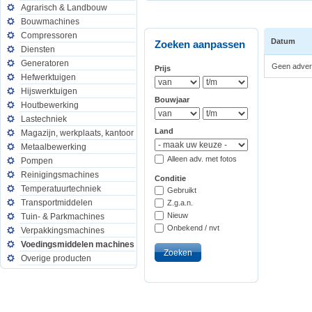
Agrarisch & Landbouw
Bouwmachines
Compressoren
Datum
Zoeken aanpassen
Diensten
Generatoren
Geen advert
Prijs
Hefwerktuigen
Hijswerktuigen
Bouwjaar
Houtbewerking
Lastechniek
Land
Magazijn, werkplaats, kantoor
Metaalbewerking
Alleen adv. met fotos
Pompen
Reinigingsmachines
Conditie
Temperatuurtechniek
Gebruikt
Transportmiddelen
Z.g.a.n.
Nieuw
Tuin- & Parkmachines
Onbekend / nvt
Verpakkingsmachines
Voedingsmiddelen machines
Overige producten